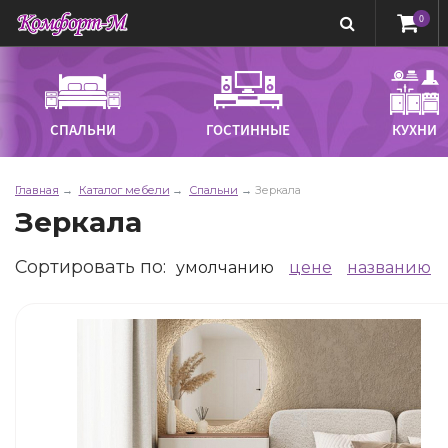
0
СПАЛЬНИ
ГОСТИННЫЕ
КУХНИ
Главная
Каталог мебели
Спальни
Зеркала
Зеркала
Сортировать по
:
умолчанию
цене
названию