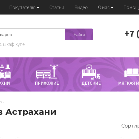
Покупателю
Статьи
Видео
О нас
Помощ
‭+7
Найти
: шкаф-купе
УХНИ
ПРИХОЖИЕ
ДЕТСКИЕ
МЯГКАЯ 
уры
в Астрахани
Сортир