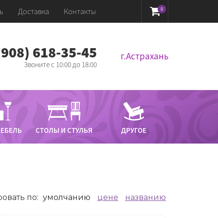
0
ь
Доставка
Контакты
 (908) 618-35-45‬
г.Астрахань
Звоните с 10:00 до 18:00
МЕБЕЛЬ
СТОЛЫ И СТУЛЬЯ
ДРУГОЕ
овать по
:
умолчанию
цене
названию