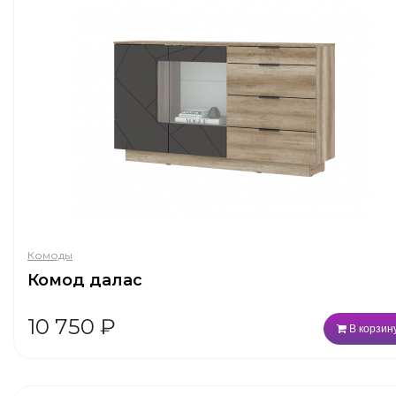
Комоды
Комод далас
10 750
₽
В корзин