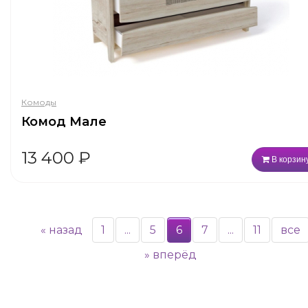
Комоды
Комод Мале
13 400
₽
В корзин
«
назад
1
...
5
6
7
...
11
все
»
вперёд