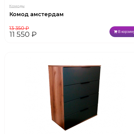
Комоды
Комод амстердам
13 350
₽
В корзин
11 550
₽