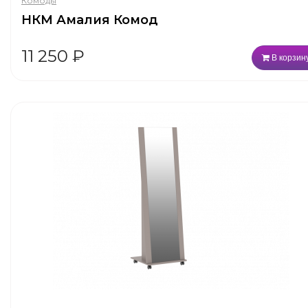
Комоды
НКМ Амалия Комод
11 250
₽
В корзин