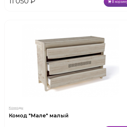
11 050
₽
В корзин
Комоды
Комод "Мале" малый