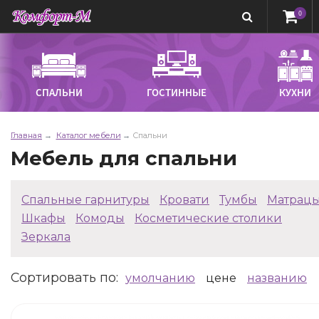
0
СПАЛЬНИ
ГОСТИННЫЕ
КУХНИ
Главная
Каталог мебели
Спальни
Мебель для спальни
Спальные гарнитуры
Кровати
Тумбы
Матрац
Шкафы
Комоды
Косметические столики
Зеркала
Сортировать по
:
умолчанию
цене
названию