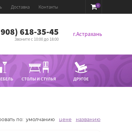
0
ь
Доставка
Контакты
 (908) 618-35-45‬
г.Астрахань
Звоните с 10:00 до 18:00
МЕБЕЛЬ
СТОЛЫ И СТУЛЬЯ
ДРУГОЕ
овать по
:
умолчанию
цене
названию