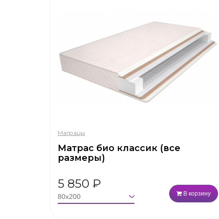
Матрацы
Матрас био классик (все
размеры)
5 850
₽
В корзину