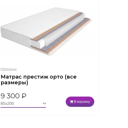
Матрацы
Матрас престиж орто (все
размеры)
9 300
₽
В корзину