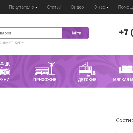
Покупателю
Статьи
Видео
О нас
Помощ
‭+7
Найти
: шкаф-купе
УХНИ
ПРИХОЖИЕ
ДЕТСКИЕ
МЯГКАЯ 
Сортир