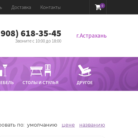
0
ь
Доставка
Контакты
 (908) 618-35-45‬
г.Астрахань
Звоните с 10:00 до 18:00
МЕБЕЛЬ
СТОЛЫ И СТУЛЬЯ
ДРУГОЕ
овать по
:
умолчанию
цене
названию