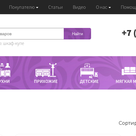
Покупателю
Статьи
Видео
О нас
Помощ
‭+7
Найти
: шкаф-купе
УХНИ
ПРИХОЖИЕ
ДЕТСКИЕ
МЯГКАЯ 
Сортир