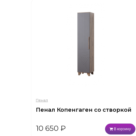
Пенал
Пенал Копенгаген со створкой
10 650
₽
В корзину