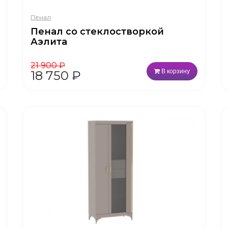
Пенал
Пенал со стеклостворкой
Аэлита
21 900
₽
В корзину
18 750
₽