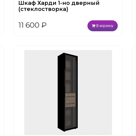
Шкаф Харди 1-но дверный
(стеклостворка)
11 600
₽
В корзину