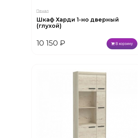
Пенал
Шкаф Харди 1-но дверный
(глухой)
10 150
₽
В корзину