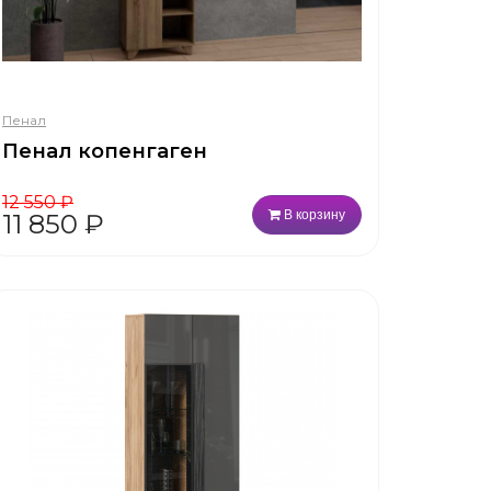
Пенал
Пенал копенгаген
12 550
₽
В корзину
11 850
₽