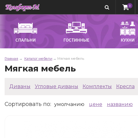
0
СПАЛЬНИ
ГОСТИННЫЕ
КУХНИ
Главная
Каталог мебели
Мягкая мебель
Мягкая мебель
Диваны
Угловые диваны
Комплекты
Кресла
Сортировать по
:
умолчанию
цене
названию