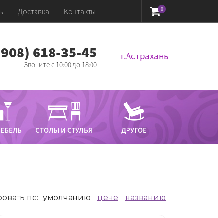
0
ь
Доставка
Контакты
 (908) 618-35-45‬
г.Астрахань
Звоните с 10:00 до 18:00
МЕБЕЛЬ
СТОЛЫ И СТУЛЬЯ
ДРУГОЕ
овать по
:
умолчанию
цене
названию