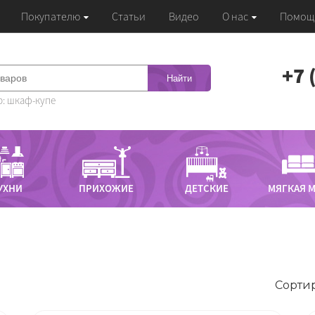
Покупателю
Статьи
Видео
О нас
Помощ
‭+7
Найти
: шкаф-купе
УХНИ
ПРИХОЖИЕ
ДЕТСКИЕ
МЯГКАЯ 
Сортир