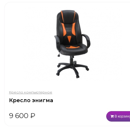
Кресло компьютерное
Кресло энигма
9 600
₽
В корзин