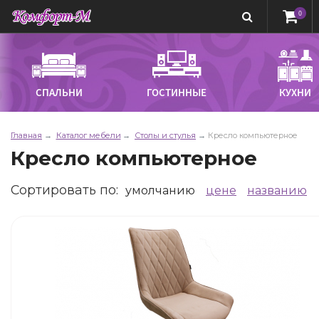
0
СПАЛЬНИ
ГОСТИННЫЕ
КУХНИ
Главная
Каталог мебели
Столы и стулья
Кресло компьютерное
Кресло компьютерное
Сортировать по
:
умолчанию
цене
названию