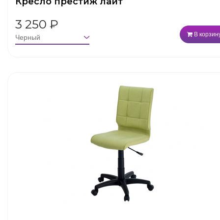
Кресло престиж лайт
3 250
₽
В корзин