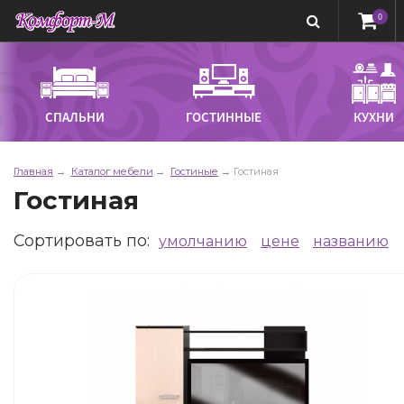
0
СПАЛЬНИ
ГОСТИННЫЕ
КУХНИ
Главная
Каталог мебели
Гостиные
Гостиная
Гостиная
Сортировать по
:
умолчанию
цене
названию