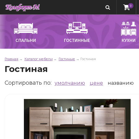
0
СПАЛЬНИ
ГОСТИННЫЕ
КУХНИ
Главная
Каталог мебели
Гостиные
Гостиная
Гостиная
Сортировать по
:
умолчанию
цене
названию