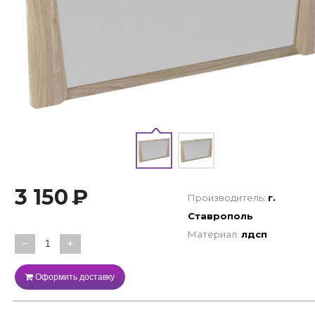
3 150
₽
Производитель:
г.
Ставрополь
Материал:
лдсп
−
+
Оформить доставку