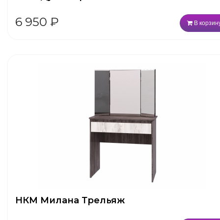
6 950
₽
В корзин
НКМ Милана Трельяж