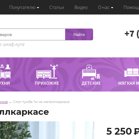
Покупателю
Статьи
Видео
О нас
Помощ
‭+7
Найти
: шкаф-купе
УХНИ
ПРИХОЖИЕ
ДЕТСКИЕ
МЯГКАЯ 
нные
Стол-тумба 1м на металлкаркасе
аллкаркасе
5 250