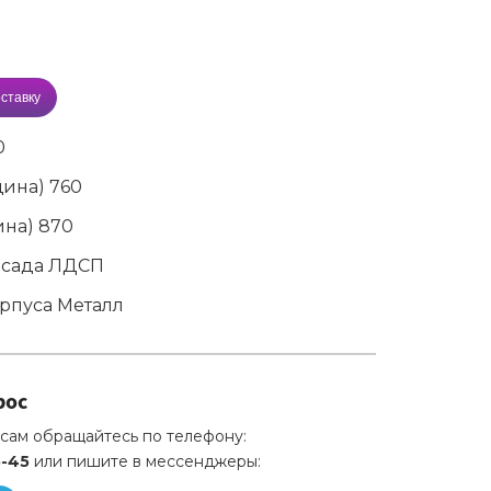
ставку
0
щина)
760
ина)
870
асада
ЛДСП
рпуса
Металл
рос
сам обращайтесь по телефону:
5-45
или пишите в мессенджеры: