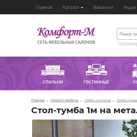
Главная
Каталог
Вакансии
Акции
СЕТЬ МЕБЕЛЬНЫХ САЛОНОВ
Например
СПАЛЬНИ
ГОСТИННЫЕ
К
Главная
Каталог мебели
Столы и стулья
Столы кухо
Стол-тумба 1м на мет