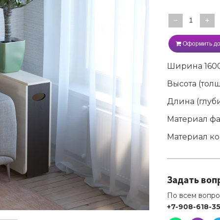
−
+
Оформить до
Ширина
160
Высота (тол
Длина (глуб
Материал ф
Материал ко
Задать воп
По всем вопро
+7-908-618-3