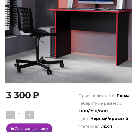
3 300
₽
Производитель:
г. Пенза
Габаритные размеры:
1100/750/600
−
+
Цвет:
Черный/красный
Материал:
лдсп
Оформить доставку