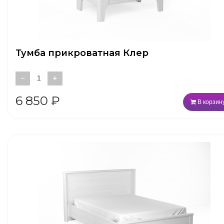
Тумба прикроватная Клер
−
+
6 850
₽
В корзин