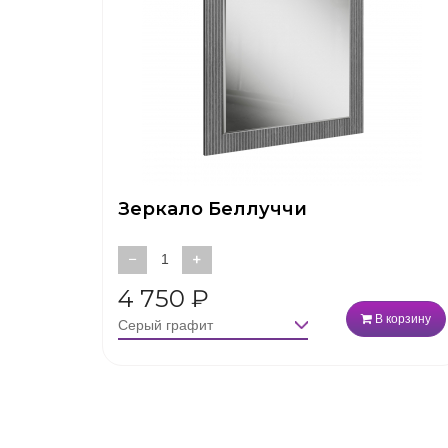
Зеркало Беллуччи
−
+
4 750
₽
В корзину