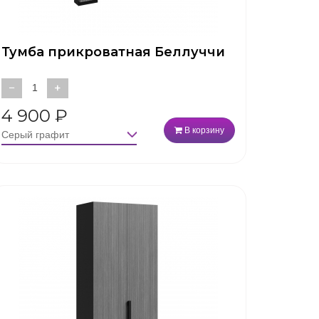
Тумба прикроватная Беллуччи
−
+
4 900
₽
В корзину