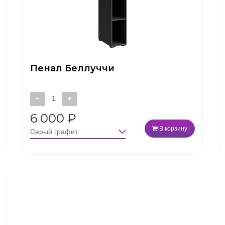
Пенал Беллуччи
−
+
6 000
₽
В корзину