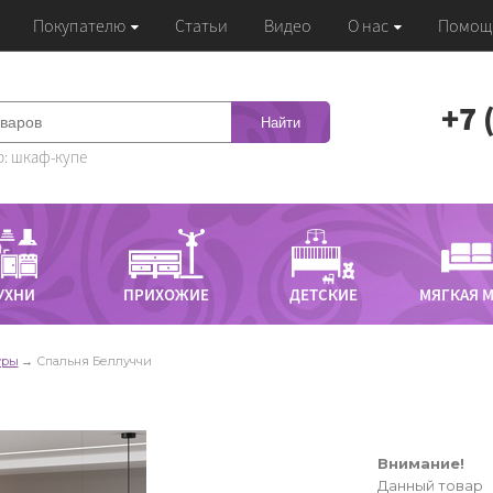
Покупателю
Статьи
Видео
О нас
Помощ
‭+7
Найти
: шкаф-купе
УХНИ
ПРИХОЖИЕ
ДЕТСКИЕ
МЯГКАЯ 
уры
Спальня Беллуччи
Внимание!
Данный товар