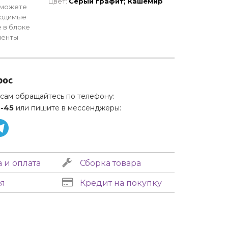
Цвет:
Серый графит; Кашемир
 можете
ходимые
 в блоке
менты
рос
сам обращайтесь по телефону:
5-45
или пишите в мессенджеры:
 и оплата
Сборка товара
я
Кредит на покупку