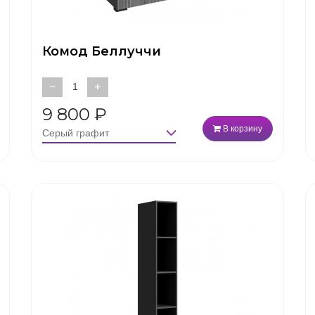
Комод Беллуччи
−
+
9 800
₽
В корзину