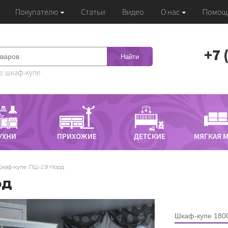
Покупателю
Статьи
Видео
О нас
Помощ
‭+7
Найти
: шкаф-купе
УХНИ
ПРИХОЖИЕ
ДЕТСКИЕ
МЯГКАЯ 
каф-купе ПШ-2,9 Норд
рд