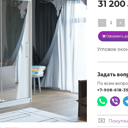
31 200
−
+
Оформить до
Угловое око
Задать воп
По всем вопро
+7-908-618-3
Покупка