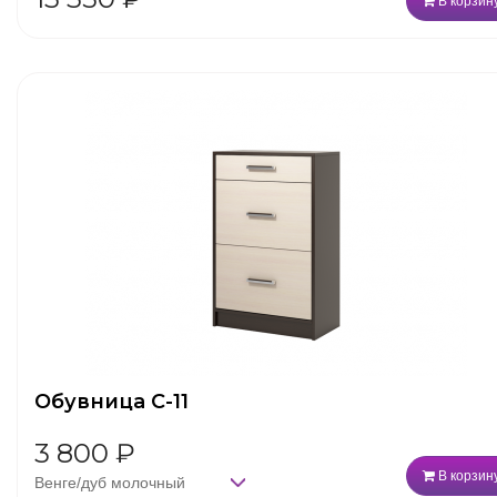
В корзин
Обувница С-11
3 800
₽
В корзин