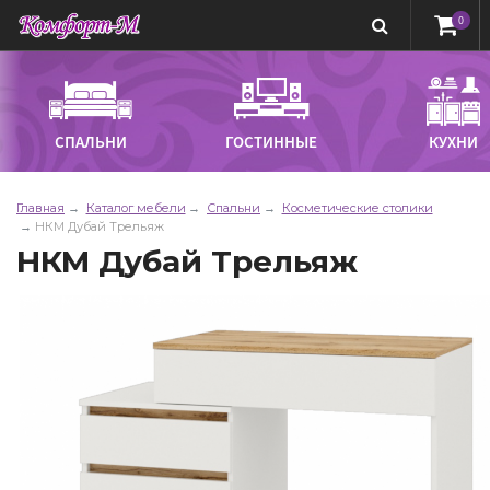
0
СПАЛЬНИ
ГОСТИННЫЕ
КУХНИ
Главная
Каталог мебели
Спальни
Косметические столики
НКМ Дубай Трельяж
НКМ Дубай Трельяж