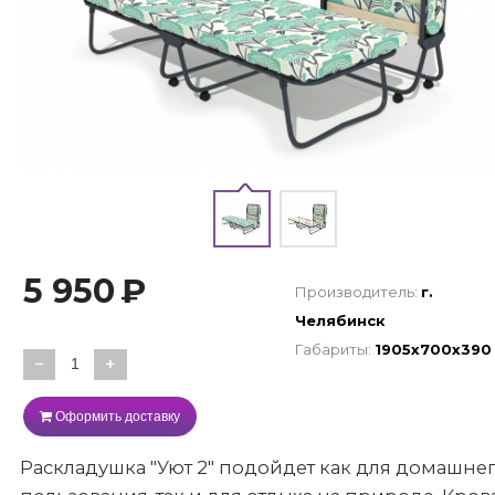
5 950
₽
Производитель:
г.
Челябинск
Габариты:
1905х700х390
−
+
Оформить доставку
Раскладушка "Уют 2" подойдет как для домашне