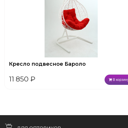
Кресло подвесное Бароло
11 850
₽
В корзин