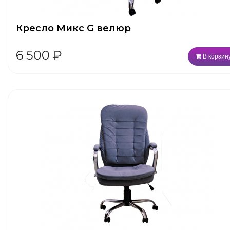
Кресло Микс G велюр
6 500
₽
В корзин