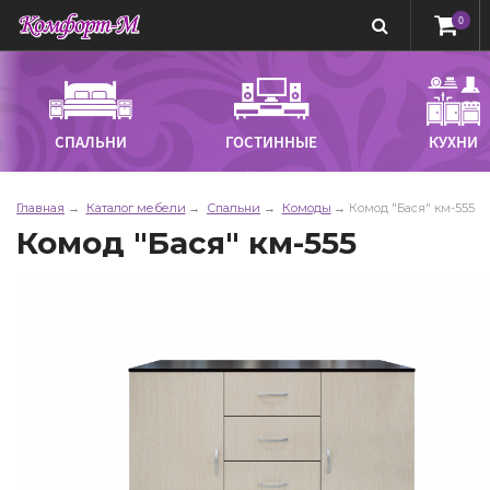
0
СПАЛЬНИ
ГОСТИННЫЕ
КУХНИ
Главная
Каталог мебели
Спальни
Комоды
Комод "Бася" км-555
Комод "Бася" км-555