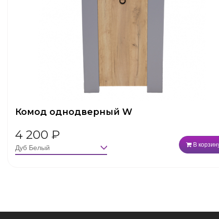
Комод однодверный W
4 200
₽
В корзин