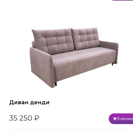
Диван денди
35 250
₽
В корзин