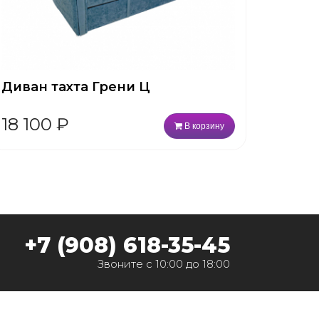
Диван тахта Грени Ц
18 100
₽
В корзину
‭+7 (908) 618-35-45‬
Звоните с 10:00 до 18:00