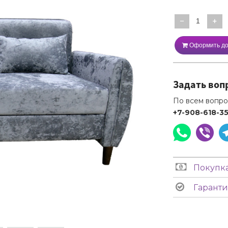
−
+
Оформить до
Задать воп
По всем вопро
+7-908-618-3
Покупка
Гаранти