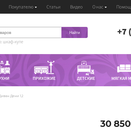
Покупателю
Статьи
Видео
О нас
Помощ
‭+7
Найти
: шкаф-купе
УХНИ
ПРИХОЖИЕ
ДЕТСКИЕ
МЯГКАЯ 
Диван Дени 1,2
30 850