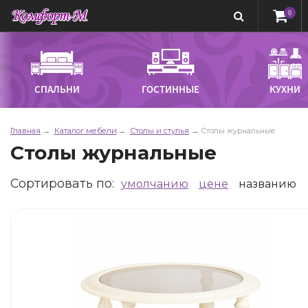
0
СПАЛЬНИ
ГОСТИННЫЕ
КУХНИ
Главная
Каталог мебели
Столы и стулья
Столы журнальные
Столы журнальные
Сортировать по
:
умолчанию
цене
названию