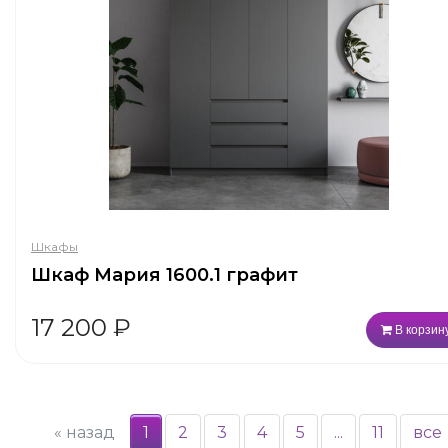
Шкафы
Шкаф Мария 1600.1 графит
17 200
₽
В корзин
«
назад
1
2
3
4
5
...
11
все