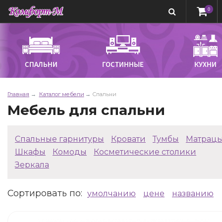
0
СПАЛЬНИ
ГОСТИННЫЕ
КУХНИ
Главная
Каталог мебели
Спальни
Мебель для спальни
Спальные гарнитуры
Кровати
Тумбы
Матрац
Шкафы
Комоды
Косметические столики
Зеркала
Сортировать по
:
умолчанию
цене
названию