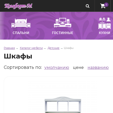
0
СПАЛЬНИ
ГОСТИННЫЕ
КУХНИ
Главная
Каталог мебели
Детские
Шкафы
Шкафы
Сортировать по
:
умолчанию
цене
названию