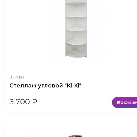
Шкафы
Стеллаж угловой "Ki-Ki"
3 700
₽
В корзин