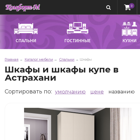
0
СПАЛЬНИ
ГОСТИННЫЕ
КУХНИ
Главная
Каталог мебели
Спальни
Шкафы
Шкафы и шкафы купе в
Астрахани
Сортировать по
:
умолчанию
цене
названию