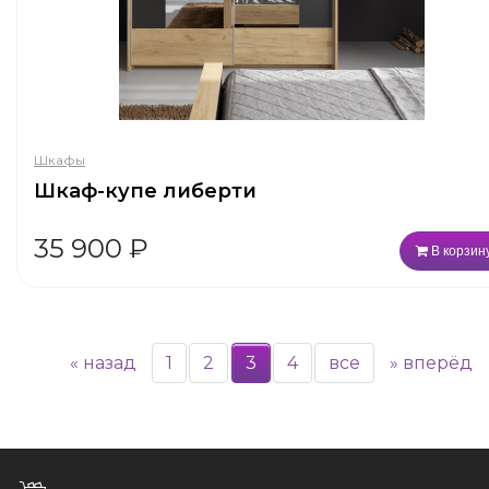
Шкафы
Шкаф-купе либерти
35 900
₽
В корзин
«
назад
1
2
3
4
все
»
вперёд