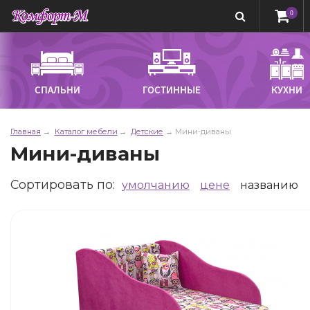
0
СПАЛЬНИ
ГОСТИННЫЕ
КУХНИ
Главная
Каталог мебели
Детские
Мини-диваны
Мини-диваны
Сортировать по
:
умолчанию
цене
названию