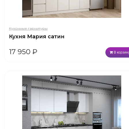
Кухонные гарнитуры
Кухня Мария сатин
17 950
₽
В корзин