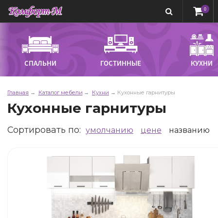
0
СПАЛЬНИ
ГОСТИННЫЕ
КУХНИ
Главная
Каталог мебели
Кухни
Кухонные гарнитуры
Кухонные гарнитуры
Сортировать по
:
умолчанию
цене
названию