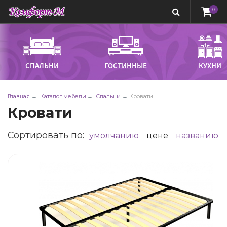
0
СПАЛЬНИ
ГОСТИННЫЕ
КУХНИ
Главная
Каталог мебели
Спальни
Кровати
Кровати
Сортировать по
:
умолчанию
цене
названию