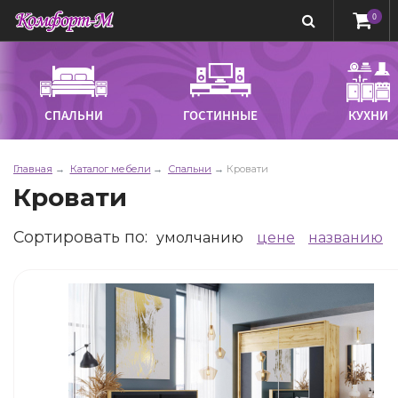
0
СПАЛЬНИ
ГОСТИННЫЕ
КУХНИ
Главная
Каталог мебели
Спальни
Кровати
Кровати
Сортировать по
:
умолчанию
цене
названию